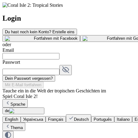
Login
Du hast noch kein Konto?
Erstelle eins
Fortfahren mit
Facebook
Fortfahren mit
Go
oder
Email
Passwort
Dein Passwort vergessen?
Mit E-Mail fortfahren
Tauche ein in die Welt der tropischen Geschichten im
Spiel Coral Isle 2!
Sprache
de
English
Українська
Français
Deutsch
Português
Italiano
E
Thema