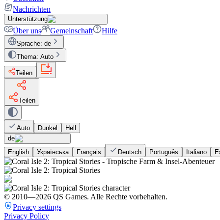
Nachrichten
Unterstützung
Über uns
Gemeinschaft
Hilfe
Sprache
:
de
Thema
:
Auto
Teilen
Teilen
Auto
Dunkel
Hell
de
English
Українська
Français
Deutsch
Português
Italiano
E
© 2010—
2026
QS Games.
Alle Rechte vorbehalten.
Privacy settings
Privacy Policy