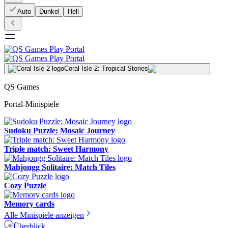
Auto
Dunkel
Hell
Coral Isle 2: Tropical Stories
QS Games
Portal-Minispiele
Sudoku Puzzle: Mosaic Journey
Triple match: Sweet Harmony
Mahjongg Solitaire: Match Tiles
Cozy Puzzle
Memory cards
Alle Minispiele anzeigen
Überblick