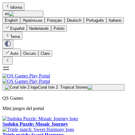
Idioma
es
English
Українська
Français
Deutsch
Português
Italiano
Español
Nederlands
Polski
Tema
Auto
Oscuro
Claro
Coral Isle 2: Tropical Stories
QS Games
Mini juegos del portal
Sudoku Puzzle: Mosaic Journey
Triple match: Sweet Harmony