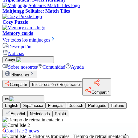
Mahjongg Solitaire: Match Tiles
Cozy Puzzle
Memory cards
Ver todos los minijuegos
Descripción
Noticias
Apoyo
Sobre nosotros
Comunidad
Ayuda
Idioma
:
es
Compartir
Iniciar sesión / Registrarse
Compartir
es
English
Українська
Français
Deutsch
Português
Italiano
Español
Nederlands
Polski
Coral Isle 2 news