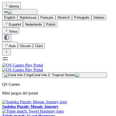
Idioma
es
English
Українська
Français
Deutsch
Português
Italiano
Español
Nederlands
Polski
Tema
Auto
Oscuro
Claro
Coral Isle 2: Tropical Stories
QS Games
Mini juegos del portal
Sudoku Puzzle: Mosaic Journey
Triple match: Sweet Harmony