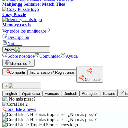
Mahjongg Solitaire: Match Tiles
Cozy Puzzle
Memory cards
Ver todos los minijuegos
Descripción
Noticias
Apoyo
Sobre nosotros
Comunidad
Ayuda
Idioma
:
es
Compartir
Iniciar sesión / Registrarse
Compartir
es
English
Українська
Français
Deutsch
Português
Italiano
E
Coral Isle 2 news