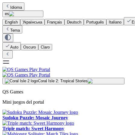
Idioma
es
English
Українська
Français
Deutsch
Português
Italiano
E
Tema
Auto
Oscuro
Claro
Coral Isle 2: Tropical Stories
QS Games
Mini juegos del portal
Sudoku Puzzle: Mosaic Journey
Triple match: Sweet Harmony