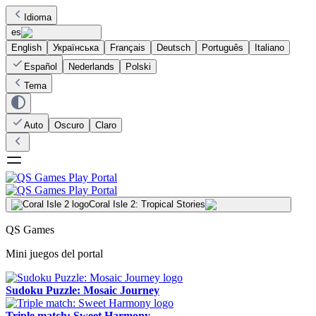
Idioma
es
English
Українська
Français
Deutsch
Português
Italiano
Español
Nederlands
Polski
Tema
Auto
Oscuro
Claro
Coral Isle 2: Tropical Stories
QS Games
Mini juegos del portal
Sudoku Puzzle: Mosaic Journey
Triple match: Sweet Harmony