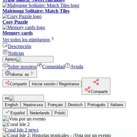
Mahjongg Solitaire: Match Tiles
Cozy Puzzle
Memory cards
Ver todos los minijuegos
Descripción
Noticias
Apoyo
Sobre nosotros
Comunidad
Ayuda
Idioma
:
es
Compartir
Iniciar sesión / Registrarse
Compartir
es
English
Українська
Français
Deutsch
Português
Italiano
Español
Nederlands
Polski
Coral Isle 2 news