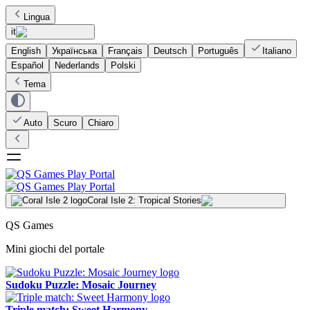
Lingua
it
English
Українська
Français
Deutsch
Português
Italiano
Español
Nederlands
Polski
Tema
Auto
Scuro
Chiaro
Coral Isle 2: Tropical Stories
QS Games
Mini giochi del portale
Sudoku Puzzle: Mosaic Journey
Triple match: Sweet Harmony