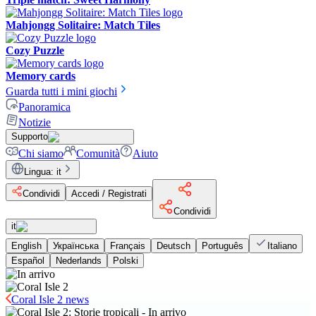
Mahjongg Solitaire: Match Tiles
Cozy Puzzle
Memory cards
Guarda tutti i mini giochi
Panoramica
Notizie
Supporto
Chi siamo
Comunità
Aiuto
Lingua
:
it
Condividi
Accedi / Registrati
Condividi
it
English
Українська
Français
Deutsch
Português
Italiano
Español
Nederlands
Polski
Coral Isle 2 news