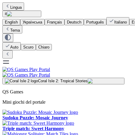
Lingua
it
English
Українська
Français
Deutsch
Português
Italiano
E
Tema
Auto
Scuro
Chiaro
Coral Isle 2: Tropical Stories
QS Games
Mini giochi del portale
Sudoku Puzzle: Mosaic Journey
Triple match: Sweet Harmony