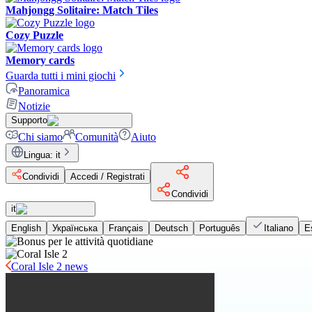
Mahjongg Solitaire: Match Tiles
Cozy Puzzle
Memory cards
Guarda tutti i mini giochi
Panoramica
Notizie
Supporto
Chi siamo
Comunità
Aiuto
Lingua
:
it
Condividi
Accedi / Registrati
Condividi
it
English
Українська
Français
Deutsch
Português
Italiano
E
Coral Isle 2 news