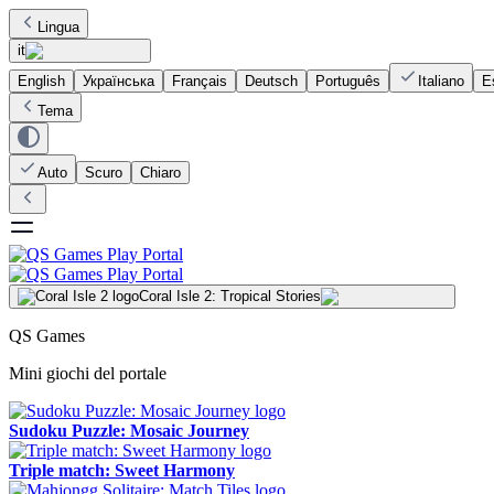
Lingua
it
English
Українська
Français
Deutsch
Português
Italiano
E
Tema
Auto
Scuro
Chiaro
Coral Isle 2: Tropical Stories
QS Games
Mini giochi del portale
Sudoku Puzzle: Mosaic Journey
Triple match: Sweet Harmony