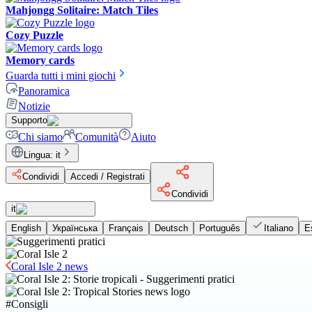
Mahjongg Solitaire: Match Tiles
Cozy Puzzle
Memory cards
Guarda tutti i mini giochi
Panoramica
Notizie
Supporto
Chi siamo
Comunità
Aiuto
Lingua
:
it
Condividi
Accedi / Registrati
Condividi
it
English
Українська
Français
Deutsch
Português
Italiano
E
Coral Isle 2 news
#
Consigli