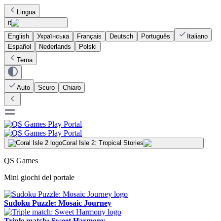
Lingua
it
English
Українська
Français
Deutsch
Português
Italiano
Español
Nederlands
Polski
Tema
Auto
Scuro
Chiaro
Coral Isle 2: Tropical Stories
QS Games
Mini giochi del portale
Sudoku Puzzle: Mosaic Journey
Triple match: Sweet Harmony