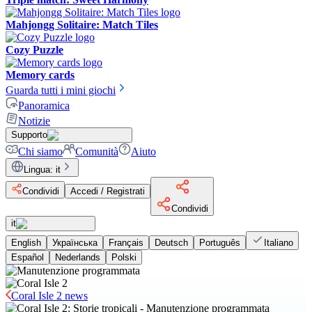
Mahjongg Solitaire: Match Tiles
Cozy Puzzle
Memory cards
Guarda tutti i mini giochi
Panoramica
Notizie
Supporto
Chi siamo
Comunità
Aiuto
Lingua
:
it
Condividi
Accedi / Registrati
Condividi
it
English
Українська
Français
Deutsch
Português
Italiano
Español
Nederlands
Polski
Coral Isle 2 news