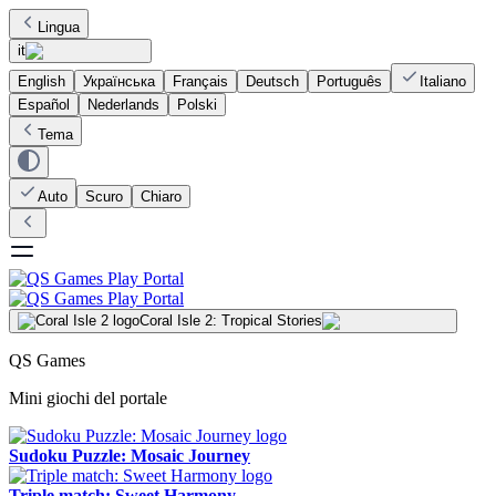
Lingua
it
English
Українська
Français
Deutsch
Português
Italiano
Español
Nederlands
Polski
Tema
Auto
Scuro
Chiaro
Coral Isle 2: Tropical Stories
QS Games
Mini giochi del portale
Sudoku Puzzle: Mosaic Journey
Triple match: Sweet Harmony