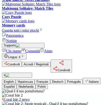
Mahjongg Solitaire: Match Tiles
Cozy Puzzle
Memory cards
Guarda tutti i mini giochi
Panoramica
Notizie
Supporto
Chi siamo
Comunità
Aiuto
Lingua
:
it
Condividi
Accedi / Registrati
Condividi
it
English
Українська
Français
Deutsch
Português
Italiano
Español
Nederlands
Polski
Coral Isle 2 news