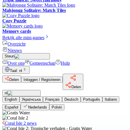
Mahjongg Solitaire: Match Tiles
Cozy Puzzle
Memory cards
Bekijk alle mini-games
Overzicht
Nieuws
Steun
Over ons
Gemeenschap
Hulp
Taal
:
nl
Delen
Inloggen / Registreren
Delen
nl
English
Українська
Français
Deutsch
Português
Italiano
Español
Nederlands
Polski
Coral Isle 2 news