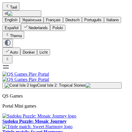
Taal
nl
English
Українська
Français
Deutsch
Português
Italiano
Español
Nederlands
Polski
Thema
Auto
Donker
Licht
Coral Isle 2: Tropical Stories
QS Games
Portal Mini games
Sudoku Puzzle: Mosaic Journey
Triple match: Sweet Harmony