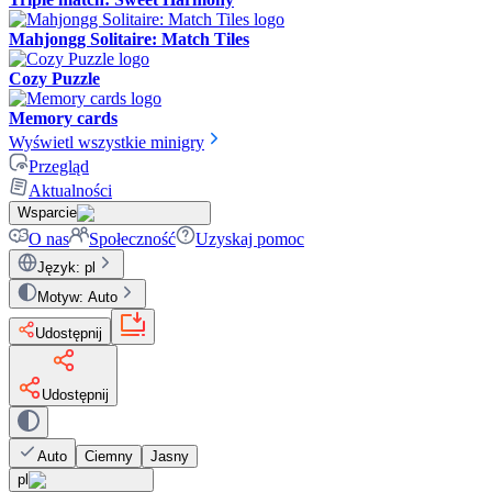
Mahjongg Solitaire: Match Tiles
Cozy Puzzle
Memory cards
Wyświetl wszystkie minigry
Przegląd
Aktualności
Wsparcie
O nas
Społeczność
Uzyskaj pomoc
Język
:
pl
Motyw
:
Auto
Udostępnij
Udostępnij
Auto
Ciemny
Jasny
pl