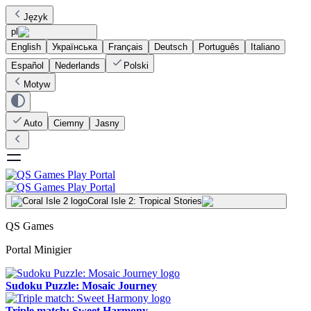
Język
pl
English
Українська
Français
Deutsch
Português
Italiano
Español
Nederlands
Polski
Motyw
Auto
Ciemny
Jasny
Coral Isle 2: Tropical Stories
QS Games
Portal Minigier
Sudoku Puzzle: Mosaic Journey
Triple match: Sweet Harmony