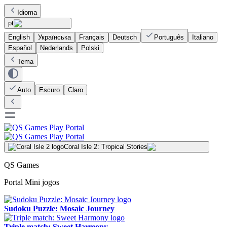
Idioma
pt
English
Українська
Français
Deutsch
Português
Italiano
Español
Nederlands
Polski
Tema
Auto
Escuro
Claro
Coral Isle 2: Tropical Stories
QS Games
Portal Mini jogos
Sudoku Puzzle: Mosaic Journey
Triple match: Sweet Harmony