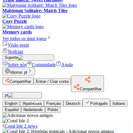
Mahjongg Solitaire: Match Tiles
Cozy Puzzle
Memory cards
Ver todos os mini jogos
Visão geral
Notícias
Suporte
Sobre nós
Comunidade
Ajuda
Idioma
:
pt
Compartilhar
Entrar / Criar conta
Compartilhar
pt
English
Українська
Français
Deutsch
Português
Italiano
Español
Nederlands
Polski
Coral Isle 2 news