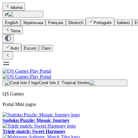
Idioma
pt
English
Українська
Français
Deutsch
Português
Italiano
E
Tema
Auto
Escuro
Claro
Coral Isle 2: Tropical Stories
QS Games
Portal Mini jogos
Sudoku Puzzle: Mosaic Journey
Triple match: Sweet Harmony