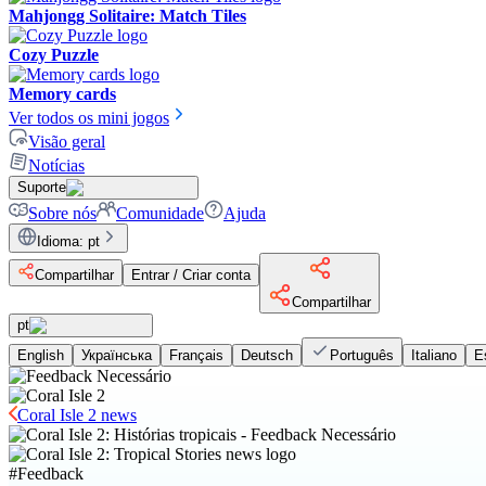
Mahjongg Solitaire: Match Tiles
Cozy Puzzle
Memory cards
Ver todos os mini jogos
Visão geral
Notícias
Suporte
Sobre nós
Comunidade
Ajuda
Idioma
:
pt
Compartilhar
Entrar / Criar conta
Compartilhar
pt
English
Українська
Français
Deutsch
Português
Italiano
E
Coral Isle 2 news
#
Feedback