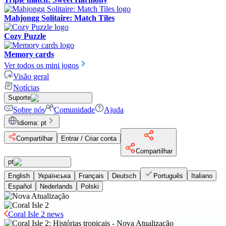
Mahjongg Solitaire: Match Tiles
Cozy Puzzle
Memory cards
Ver todos os mini jogos
Visão geral
Notícias
Suporte
Sobre nós
Comunidade
Ajuda
Idioma
:
pt
Compartilhar
Entrar / Criar conta
Compartilhar
pt
English
Українська
Français
Deutsch
Português
Italiano
Español
Nederlands
Polski
Coral Isle 2 news