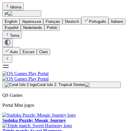
Idioma
pt
English
Українська
Français
Deutsch
Português
Italiano
Español
Nederlands
Polski
Tema
Auto
Escuro
Claro
Coral Isle 2: Tropical Stories
QS Games
Portal Mini jogos
Sudoku Puzzle: Mosaic Journey
Triple match: Sweet Harmony