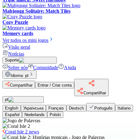
Mahjongg Solitaire: Match Tiles
Cozy Puzzle
Memory cards
Ver todos os mini jogos
Visão geral
Notícias
Suporte
Sobre nós
Comunidade
Ajuda
Idioma
:
pt
Compartilhar
Entrar / Criar conta
Compartilhar
pt
English
Українська
Français
Deutsch
Português
Italiano
Español
Nederlands
Polski
Coral Isle 2 news