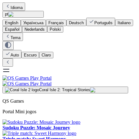
Idioma
pt
English
Українська
Français
Deutsch
Português
Italiano
Español
Nederlands
Polski
Tema
Auto
Escuro
Claro
Coral Isle 2: Tropical Stories
QS Games
Portal Mini jogos
Sudoku Puzzle: Mosaic Journey
Triple match: Sweet Harmony