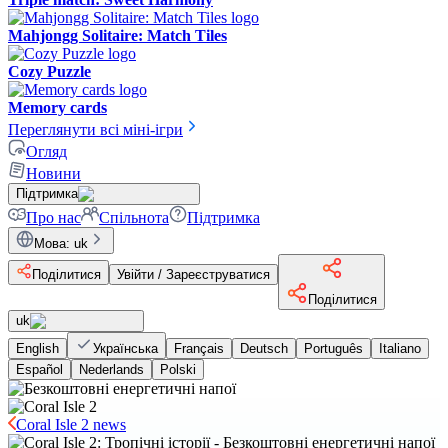
Mahjongg Solitaire: Match Tiles
Cozy Puzzle
Memory cards
Переглянути всі міні-ігри
Огляд
Новини
Підтримка
Про нас
Спільнота
Підтримка
Мова
:
uk
Поділитися
Увійти / Зареєструватися
Поділитися
uk
English
Українська
Français
Deutsch
Português
Italiano
Español
Nederlands
Polski
Coral Isle 2 news