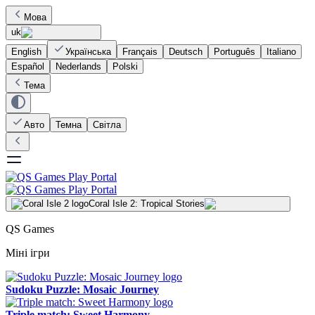
Мова
uk
English
Українська
Français
Deutsch
Português
Italiano
Español
Nederlands
Polski
Тема
Авто
Темна
Світла
Coral Isle 2: Tropical Stories
QS Games
Міні ігри
Sudoku Puzzle: Mosaic Journey
Triple match: Sweet Harmony