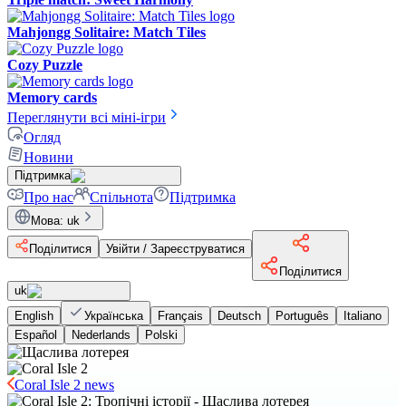
Mahjongg Solitaire: Match Tiles
Cozy Puzzle
Memory cards
Переглянути всі міні-ігри
Огляд
Новини
Підтримка
Про нас
Спільнота
Підтримка
Мова
:
uk
Поділитися
Увійти / Зареєструватися
Поділитися
uk
English
Українська
Français
Deutsch
Português
Italiano
Español
Nederlands
Polski
Coral Isle 2 news