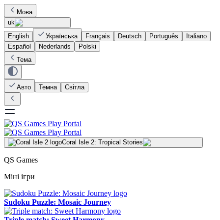
Мова
uk
English
Українська
Français
Deutsch
Português
Italiano
Español
Nederlands
Polski
Тема
Авто
Темна
Світла
Coral Isle 2: Tropical Stories
QS Games
Міні ігри
Sudoku Puzzle: Mosaic Journey
Triple match: Sweet Harmony