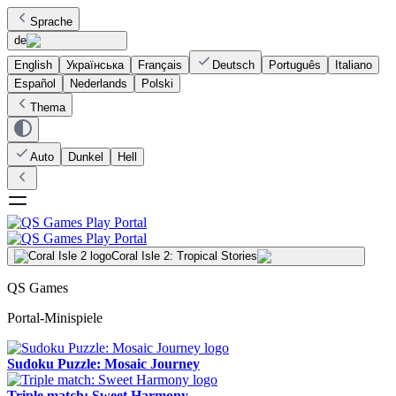
Sprache
de
English
Українська
Français
Deutsch
Português
Italiano
Español
Nederlands
Polski
Thema
Auto
Dunkel
Hell
Coral Isle 2: Tropical Stories
QS Games
Portal-Minispiele
Sudoku Puzzle: Mosaic Journey
Triple match: Sweet Harmony