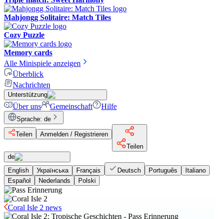
Mahjongg Solitaire: Match Tiles
Cozy Puzzle
Memory cards
Alle Minispiele anzeigen
Überblick
Nachrichten
Unterstützung
Über uns
Gemeinschaft
Hilfe
Sprache
:
de
Teilen
Anmelden / Registrieren
Teilen
de
English
Українська
Français
Deutsch
Português
Italiano
Español
Nederlands
Polski
Coral Isle 2 news