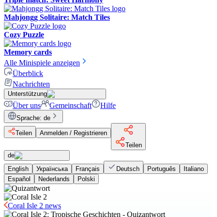
Mahjongg Solitaire: Match Tiles
Cozy Puzzle
Memory cards
Alle Minispiele anzeigen
Überblick
Nachrichten
Unterstützung
Über uns
Gemeinschaft
Hilfe
Sprache
:
de
Teilen
Anmelden / Registrieren
Teilen
de
English
Українська
Français
Deutsch
Português
Italiano
Español
Nederlands
Polski
Coral Isle 2 news