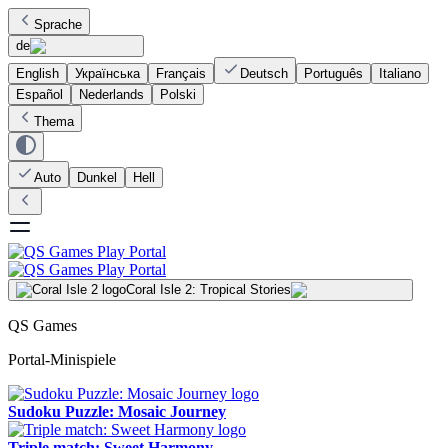
Sprache
de
English
Українська
Français
Deutsch
Português
Italiano
Español
Nederlands
Polski
Thema
Auto
Dunkel
Hell
Coral Isle 2: Tropical Stories
QS Games
Portal-Minispiele
Sudoku Puzzle: Mosaic Journey
Triple match: Sweet Harmony