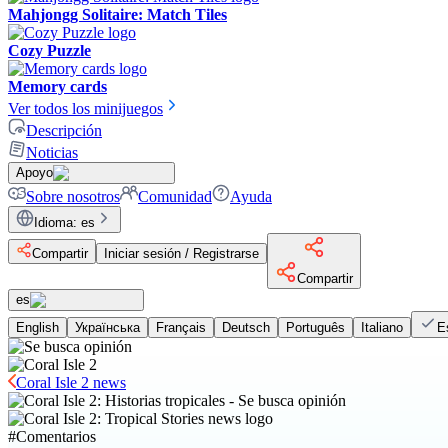
Mahjongg Solitaire: Match Tiles
Cozy Puzzle
Memory cards
Ver todos los minijuegos
Descripción
Noticias
Apoyo
Sobre nosotros
Comunidad
Ayuda
Idioma
:
es
Compartir
Iniciar sesión / Registrarse
Compartir
es
English
Українська
Français
Deutsch
Português
Italiano
E
Coral Isle 2 news
#
Comentarios