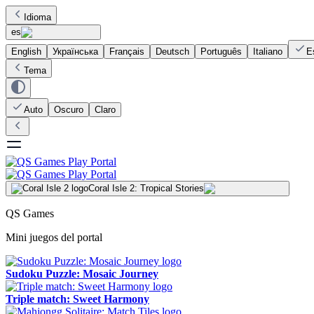
Idioma
es
English
Українська
Français
Deutsch
Português
Italiano
E
Tema
Auto
Oscuro
Claro
Coral Isle 2: Tropical Stories
QS Games
Mini juegos del portal
Sudoku Puzzle: Mosaic Journey
Triple match: Sweet Harmony