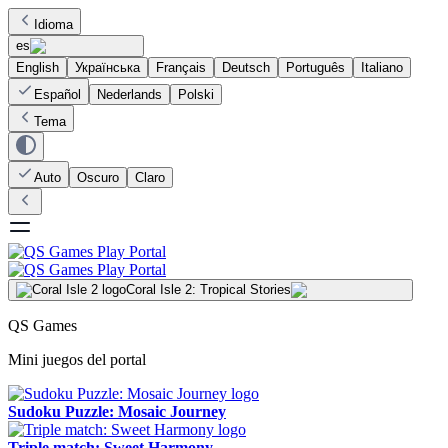
Idioma
es
English
Українська
Français
Deutsch
Português
Italiano
Español
Nederlands
Polski
Tema
Auto
Oscuro
Claro
Coral Isle 2: Tropical Stories
QS Games
Mini juegos del portal
Sudoku Puzzle: Mosaic Journey
Triple match: Sweet Harmony