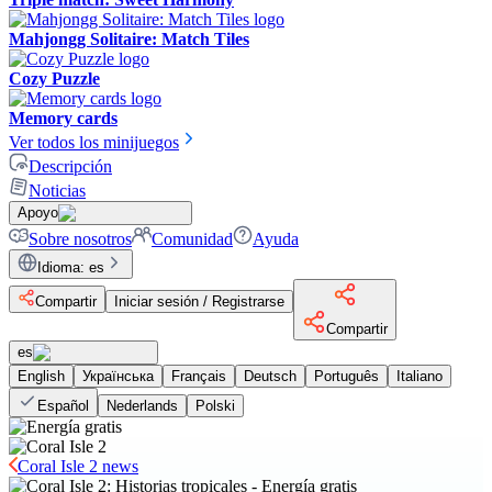
Mahjongg Solitaire: Match Tiles
Cozy Puzzle
Memory cards
Ver todos los minijuegos
Descripción
Noticias
Apoyo
Sobre nosotros
Comunidad
Ayuda
Idioma
:
es
Compartir
Iniciar sesión / Registrarse
Compartir
es
English
Українська
Français
Deutsch
Português
Italiano
Español
Nederlands
Polski
Coral Isle 2 news