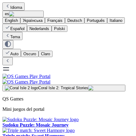
Idioma
es
English
Українська
Français
Deutsch
Português
Italiano
Español
Nederlands
Polski
Tema
Auto
Oscuro
Claro
Coral Isle 2: Tropical Stories
QS Games
Mini juegos del portal
Sudoku Puzzle: Mosaic Journey
Triple match: Sweet Harmony