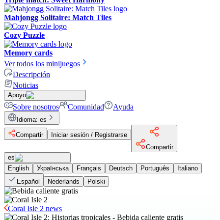
Mahjongg Solitaire: Match Tiles
Cozy Puzzle
Memory cards
Ver todos los minijuegos
Descripción
Noticias
Apoyo
Sobre nosotros
Comunidad
Ayuda
Idioma
:
es
Compartir
Iniciar sesión / Registrarse
Compartir
es
English
Українська
Français
Deutsch
Português
Italiano
Español
Nederlands
Polski
Coral Isle 2 news