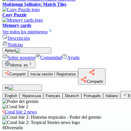
Mahjongg Solitaire: Match Tiles
Cozy Puzzle
Memory cards
Ver todos los minijuegos
Descripción
Noticias
Apoyo
Sobre nosotros
Comunidad
Ayuda
Idioma
:
es
Compartir
Iniciar sesión / Registrarse
Compartir
es
English
Українська
Français
Deutsch
Português
Italiano
E
Coral Isle 2 news
#
Diversión