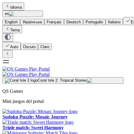
Idioma
es
English
Українська
Français
Deutsch
Português
Italiano
E
Tema
Auto
Oscuro
Claro
Coral Isle 2: Tropical Stories
QS Games
Mini juegos del portal
Sudoku Puzzle: Mosaic Journey
Triple match: Sweet Harmony