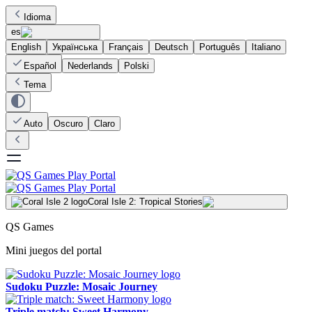
Idioma
es
English
Українська
Français
Deutsch
Português
Italiano
Español
Nederlands
Polski
Tema
Auto
Oscuro
Claro
Coral Isle 2: Tropical Stories
QS Games
Mini juegos del portal
Sudoku Puzzle: Mosaic Journey
Triple match: Sweet Harmony