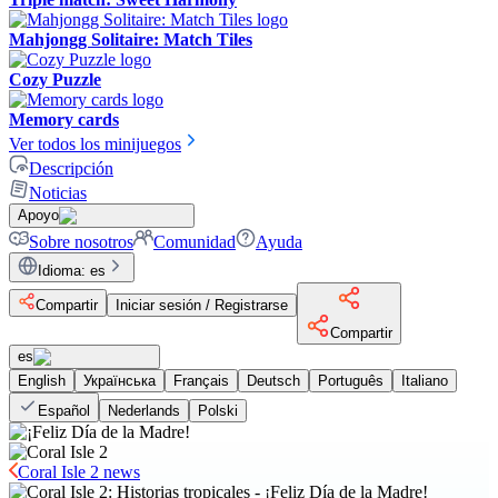
Mahjongg Solitaire: Match Tiles
Cozy Puzzle
Memory cards
Ver todos los minijuegos
Descripción
Noticias
Apoyo
Sobre nosotros
Comunidad
Ayuda
Idioma
:
es
Compartir
Iniciar sesión / Registrarse
Compartir
es
English
Українська
Français
Deutsch
Português
Italiano
Español
Nederlands
Polski
Coral Isle 2 news