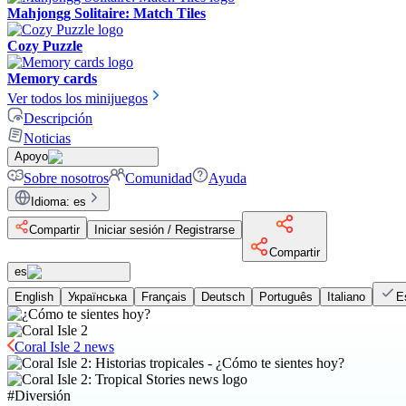
Mahjongg Solitaire: Match Tiles
Cozy Puzzle
Memory cards
Ver todos los minijuegos
Descripción
Noticias
Apoyo
Sobre nosotros
Comunidad
Ayuda
Idioma
:
es
Compartir
Iniciar sesión / Registrarse
Compartir
es
English
Українська
Français
Deutsch
Português
Italiano
E
Coral Isle 2 news
#
Diversión