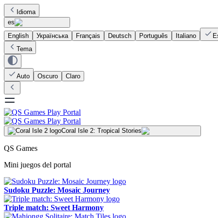
Idioma
es
English
Українська
Français
Deutsch
Português
Italiano
E
Tema
Auto
Oscuro
Claro
Coral Isle 2: Tropical Stories
QS Games
Mini juegos del portal
Sudoku Puzzle: Mosaic Journey
Triple match: Sweet Harmony