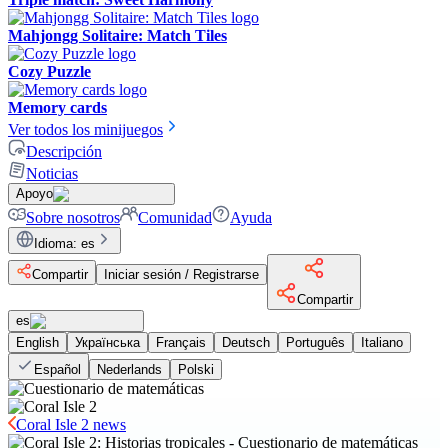
Mahjongg Solitaire: Match Tiles
Cozy Puzzle
Memory cards
Ver todos los minijuegos
Descripción
Noticias
Apoyo
Sobre nosotros
Comunidad
Ayuda
Idioma
:
es
Compartir
Iniciar sesión / Registrarse
Compartir
es
English
Українська
Français
Deutsch
Português
Italiano
Español
Nederlands
Polski
Coral Isle 2 news