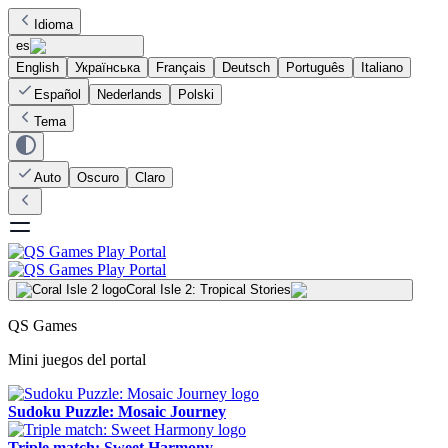
Idioma
es
English
Українська
Français
Deutsch
Português
Italiano
Español
Nederlands
Polski
Tema
Auto
Oscuro
Claro
Coral Isle 2: Tropical Stories
QS Games
Mini juegos del portal
Sudoku Puzzle: Mosaic Journey
Triple match: Sweet Harmony