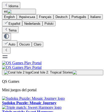
Idioma
es
English
Українська
Français
Deutsch
Português
Italiano
Español
Nederlands
Polski
Tema
Auto
Oscuro
Claro
Coral Isle 2: Tropical Stories
QS Games
Mini juegos del portal
Sudoku Puzzle: Mosaic Journey
Triple match: Sweet Harmony