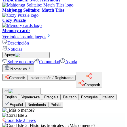
Mahjongg Solitaire: Match Tiles
Cozy Puzzle
Memory cards
Ver todos los minijuegos
Descripción
Noticias
Apoyo
Sobre nosotros
Comunidad
Ayuda
Idioma
:
es
Compartir
Iniciar sesión / Registrarse
Compartir
es
English
Українська
Français
Deutsch
Português
Italiano
Español
Nederlands
Polski
Coral Isle 2 news