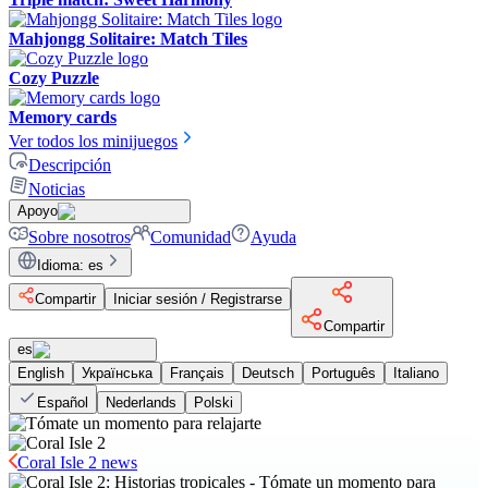
Mahjongg Solitaire: Match Tiles
Cozy Puzzle
Memory cards
Ver todos los minijuegos
Descripción
Noticias
Apoyo
Sobre nosotros
Comunidad
Ayuda
Idioma
:
es
Compartir
Iniciar sesión / Registrarse
Compartir
es
English
Українська
Français
Deutsch
Português
Italiano
Español
Nederlands
Polski
Coral Isle 2 news