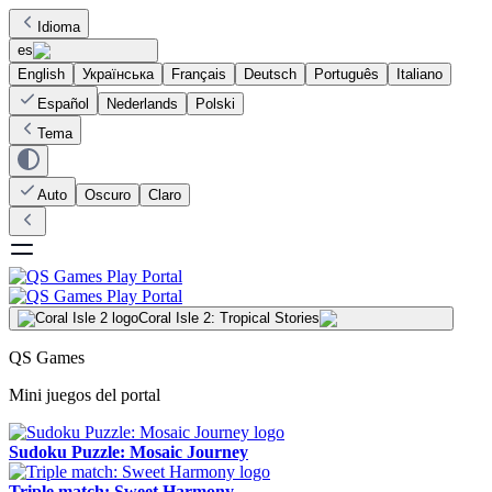
Idioma
es
English
Українська
Français
Deutsch
Português
Italiano
Español
Nederlands
Polski
Tema
Auto
Oscuro
Claro
Coral Isle 2: Tropical Stories
QS Games
Mini juegos del portal
Sudoku Puzzle: Mosaic Journey
Triple match: Sweet Harmony