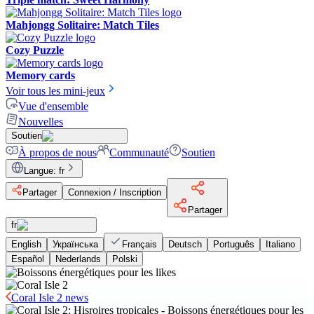
Mahjongg Solitaire: Match Tiles
Cozy Puzzle
Memory cards
Voir tous les mini-jeux
Vue d'ensemble
Nouvelles
Soutien
À propos de nous
Communauté
Soutien
Langue
:
fr
Partager
Connexion / Inscription
Partager
fr
English
Українська
Français
Deutsch
Português
Italiano
Español
Nederlands
Polski
Coral Isle 2 news