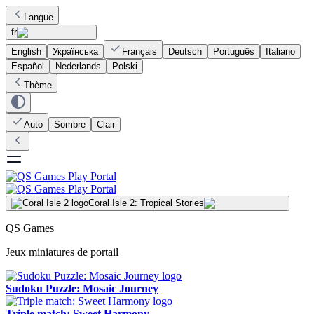
Langue
fr
English
Українська
Français
Deutsch
Português
Italiano
Español
Nederlands
Polski
Thème
Auto
Sombre
Clair
Coral Isle 2: Tropical Stories
QS Games
Jeux miniatures de portail
Sudoku Puzzle: Mosaic Journey
Triple match: Sweet Harmony