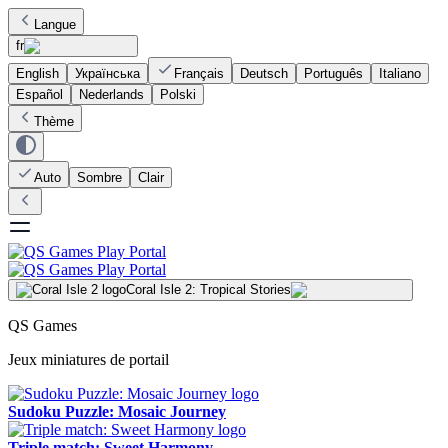
Langue
fr
English
Українська
Français
Deutsch
Português
Italiano
Español
Nederlands
Polski
Thème
Auto
Sombre
Clair
Coral Isle 2: Tropical Stories
QS Games
Jeux miniatures de portail
Sudoku Puzzle: Mosaic Journey
Triple match: Sweet Harmony