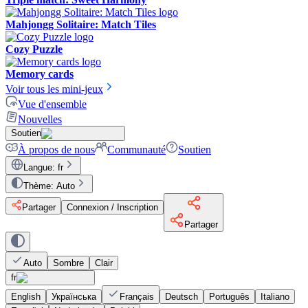
Mahjongg Solitaire: Match Tiles
Cozy Puzzle
Memory cards
Voir tous les mini-jeux
Vue d'ensemble
Nouvelles
Soutien
À propos de nous
Communauté
Soutien
Langue
:
fr
Thème
:
Auto
Partager
Connexion / Inscription
Partager
Auto
Sombre
Clair
fr
English
Українська
Français
Deutsch
Português
Italiano