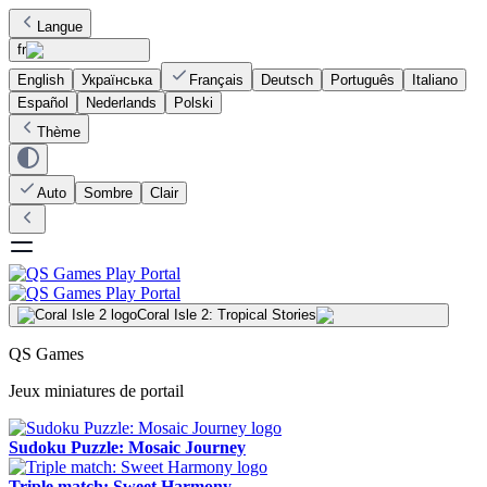
Langue
fr
English
Українська
Français
Deutsch
Português
Italiano
Español
Nederlands
Polski
Thème
Auto
Sombre
Clair
Coral Isle 2: Tropical Stories
QS Games
Jeux miniatures de portail
Sudoku Puzzle: Mosaic Journey
Triple match: Sweet Harmony