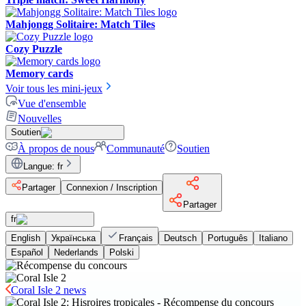
Mahjongg Solitaire: Match Tiles
Cozy Puzzle
Memory cards
Voir tous les mini-jeux
Vue d'ensemble
Nouvelles
Soutien
À propos de nous
Communauté
Soutien
Langue
:
fr
Partager
Connexion / Inscription
Partager
fr
English
Українська
Français
Deutsch
Português
Italiano
Español
Nederlands
Polski
Coral Isle 2 news