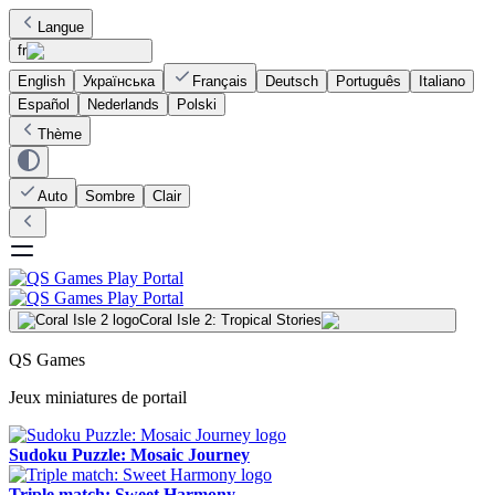
Langue
fr
English
Українська
Français
Deutsch
Português
Italiano
Español
Nederlands
Polski
Thème
Auto
Sombre
Clair
Coral Isle 2: Tropical Stories
QS Games
Jeux miniatures de portail
Sudoku Puzzle: Mosaic Journey
Triple match: Sweet Harmony