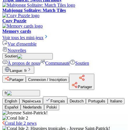
Mahjongg Solitaire: Match Tiles
Cozy Puzzle
Memory cards
Voir tous les mini-jeux
Vue d'ensemble
Nouvelles
Soutien
À propos de nous
Communauté
Soutien
Langue
:
fr
Partager
Connexion / Inscription
Partager
fr
English
Українська
Français
Deutsch
Português
Italiano
Español
Nederlands
Polski
Coral Isle 2 news