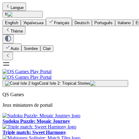
Langue
fr
English
Українська
Français
Deutsch
Português
Italiano
E
Thème
Auto
Sombre
Clair
Coral Isle 2: Tropical Stories
QS Games
Jeux miniatures de portail
Sudoku Puzzle: Mosaic Journey
Triple match: Sweet Harmony