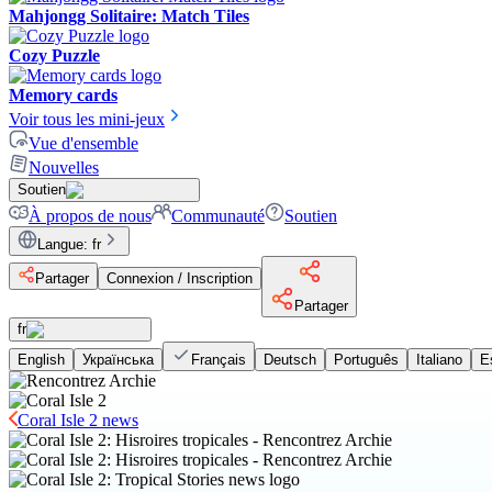
Mahjongg Solitaire: Match Tiles
Cozy Puzzle
Memory cards
Voir tous les mini-jeux
Vue d'ensemble
Nouvelles
Soutien
À propos de nous
Communauté
Soutien
Langue
:
fr
Partager
Connexion / Inscription
Partager
fr
English
Українська
Français
Deutsch
Português
Italiano
E
Coral Isle 2 news