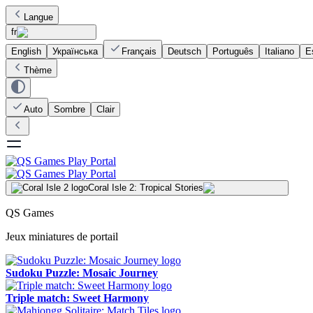
Langue
fr
English
Українська
Français
Deutsch
Português
Italiano
E
Thème
Auto
Sombre
Clair
Coral Isle 2: Tropical Stories
QS Games
Jeux miniatures de portail
Sudoku Puzzle: Mosaic Journey
Triple match: Sweet Harmony