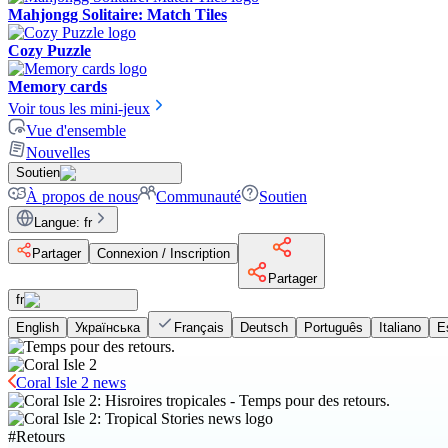
Mahjongg Solitaire: Match Tiles
Cozy Puzzle
Memory cards
Voir tous les mini-jeux
Vue d'ensemble
Nouvelles
Soutien
À propos de nous
Communauté
Soutien
Langue
:
fr
Partager
Connexion / Inscription
Partager
fr
English
Українська
Français
Deutsch
Português
Italiano
E
Coral Isle 2 news
#
Retours