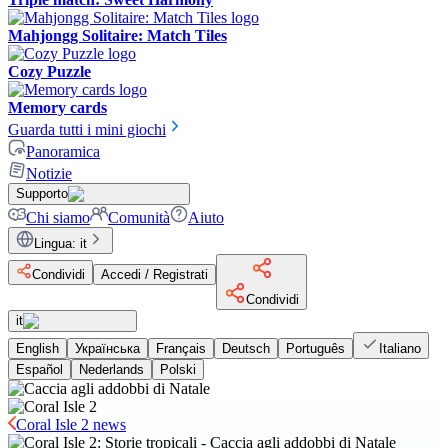
Mahjongg Solitaire: Match Tiles
Cozy Puzzle
Memory cards
Guarda tutti i mini giochi
Panoramica
Notizie
Supporto
Chi siamo
Comunità
Aiuto
Lingua
:
it
Condividi
Accedi / Registrati
Condividi
it
English
Українська
Français
Deutsch
Português
Italiano
Español
Nederlands
Polski
Coral Isle 2 news