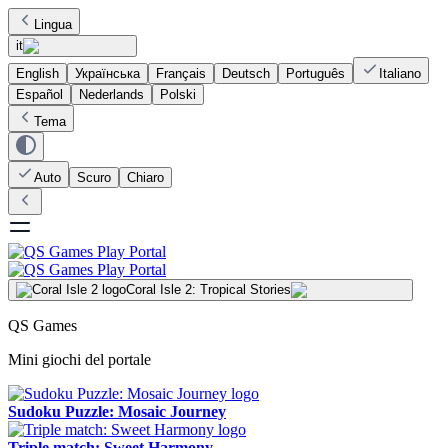
Lingua
it
English
Українська
Français
Deutsch
Português
Italiano
Español
Nederlands
Polski
Tema
Auto
Scuro
Chiaro
Coral Isle 2: Tropical Stories
QS Games
Mini giochi del portale
Sudoku Puzzle: Mosaic Journey
Triple match: Sweet Harmony