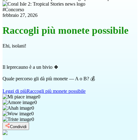
#
Concorso
febbraio 27, 2026
Raccogli più monete possibile
Ehi, isolani!
Il leprecauno è a un bivio 🍀
Quale percorso gli dà più monete — A o B? 💰
Leggi di più
Raccogli più monete possibile
0
0
0
0
0
Condividi