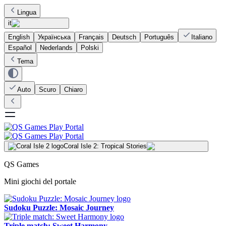
Lingua
it
English
Українська
Français
Deutsch
Português
Italiano
Español
Nederlands
Polski
Tema
Auto
Scuro
Chiaro
Coral Isle 2: Tropical Stories
QS Games
Mini giochi del portale
Sudoku Puzzle: Mosaic Journey
Triple match: Sweet Harmony