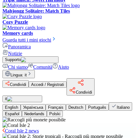
Mahjongg Solitaire: Match Tiles
Cozy Puzzle
Memory cards
Guarda tutti i mini giochi
Panoramica
Notizie
Supporto
Chi siamo
Comunità
Aiuto
Lingua
:
it
Condividi
Accedi / Registrati
Condividi
it
English
Українська
Français
Deutsch
Português
Italiano
Español
Nederlands
Polski
Coral Isle 2 news