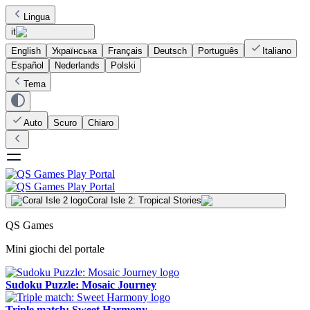
Lingua
it
English
Українська
Français
Deutsch
Português
Italiano
Español
Nederlands
Polski
Tema
Auto
Scuro
Chiaro
Coral Isle 2: Tropical Stories
QS Games
Mini giochi del portale
Sudoku Puzzle: Mosaic Journey
Triple match: Sweet Harmony