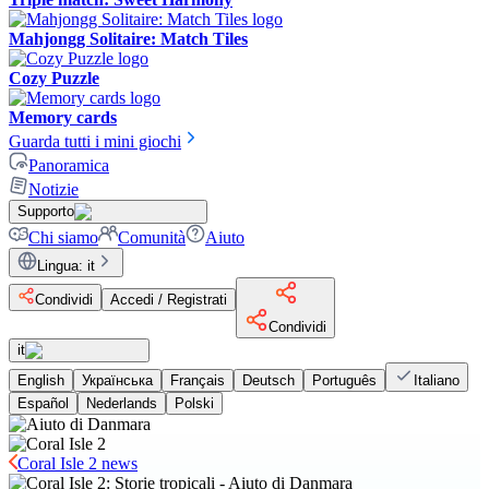
Mahjongg Solitaire: Match Tiles
Cozy Puzzle
Memory cards
Guarda tutti i mini giochi
Panoramica
Notizie
Supporto
Chi siamo
Comunità
Aiuto
Lingua
:
it
Condividi
Accedi / Registrati
Condividi
it
English
Українська
Français
Deutsch
Português
Italiano
Español
Nederlands
Polski
Coral Isle 2 news