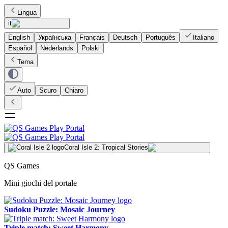
Lingua
it
English
Українська
Français
Deutsch
Português
Italiano
Español
Nederlands
Polski
Tema
Auto
Scuro
Chiaro
Coral Isle 2: Tropical Stories
QS Games
Mini giochi del portale
Sudoku Puzzle: Mosaic Journey
Triple match: Sweet Harmony