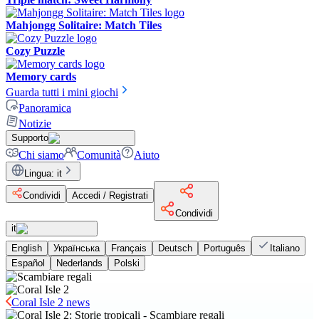
Mahjongg Solitaire: Match Tiles
Cozy Puzzle
Memory cards
Guarda tutti i mini giochi
Panoramica
Notizie
Supporto
Chi siamo
Comunità
Aiuto
Lingua
:
it
Condividi
Accedi / Registrati
Condividi
it
English
Українська
Français
Deutsch
Português
Italiano
Español
Nederlands
Polski
Coral Isle 2 news