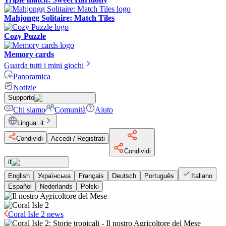
Mahjongg Solitaire: Match Tiles
Cozy Puzzle
Memory cards
Guarda tutti i mini giochi
Panoramica
Notizie
Supporto
Chi siamo
Comunità
Aiuto
Lingua
:
it
Condividi
Accedi / Registrati
Condividi
it
English
Українська
Français
Deutsch
Português
Italiano
Español
Nederlands
Polski
Coral Isle 2 news