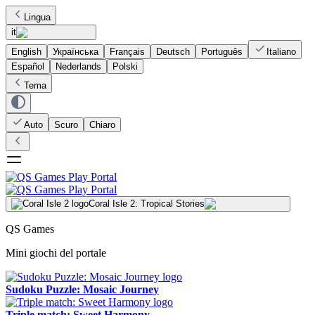
Lingua
it
English
Українська
Français
Deutsch
Português
Italiano
Español
Nederlands
Polski
Tema
Auto
Scuro
Chiaro
Coral Isle 2: Tropical Stories
QS Games
Mini giochi del portale
Sudoku Puzzle: Mosaic Journey
Triple match: Sweet Harmony