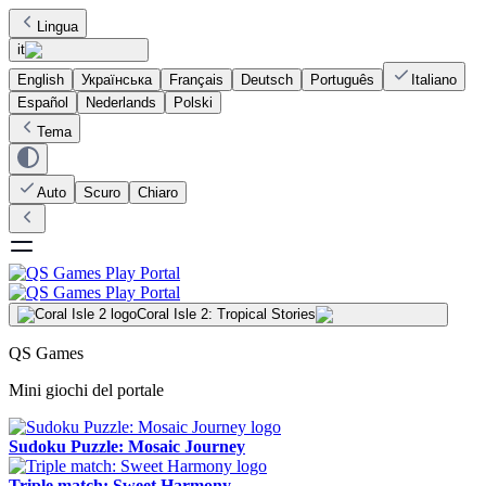
Lingua
it
English
Українська
Français
Deutsch
Português
Italiano
Español
Nederlands
Polski
Tema
Auto
Scuro
Chiaro
Coral Isle 2: Tropical Stories
QS Games
Mini giochi del portale
Sudoku Puzzle: Mosaic Journey
Triple match: Sweet Harmony