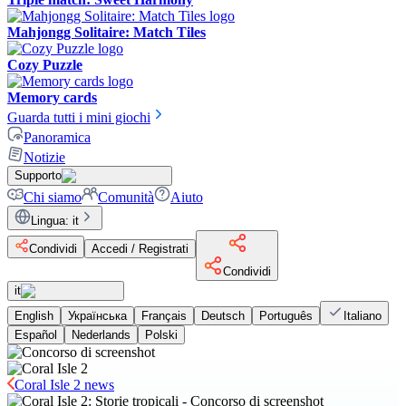
Mahjongg Solitaire: Match Tiles
Cozy Puzzle
Memory cards
Guarda tutti i mini giochi
Panoramica
Notizie
Supporto
Chi siamo
Comunità
Aiuto
Lingua
:
it
Condividi
Accedi / Registrati
Condividi
it
English
Українська
Français
Deutsch
Português
Italiano
Español
Nederlands
Polski
Coral Isle 2 news