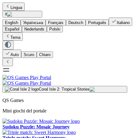
Lingua
it
English
Українська
Français
Deutsch
Português
Italiano
Español
Nederlands
Polski
Tema
Auto
Scuro
Chiaro
Coral Isle 2: Tropical Stories
QS Games
Mini giochi del portale
Sudoku Puzzle: Mosaic Journey
Triple match: Sweet Harmony