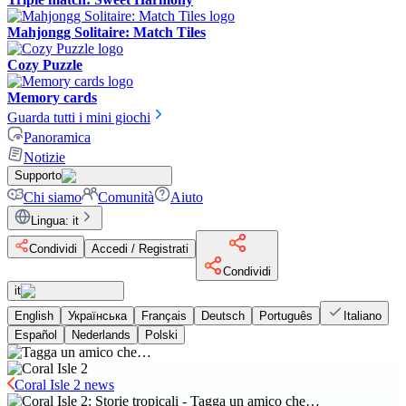
Mahjongg Solitaire: Match Tiles
Cozy Puzzle
Memory cards
Guarda tutti i mini giochi
Panoramica
Notizie
Supporto
Chi siamo
Comunità
Aiuto
Lingua
:
it
Condividi
Accedi / Registrati
Condividi
it
English
Українська
Français
Deutsch
Português
Italiano
Español
Nederlands
Polski
Coral Isle 2 news