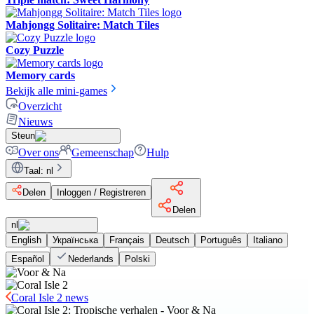
Mahjongg Solitaire: Match Tiles
Cozy Puzzle
Memory cards
Bekijk alle mini-games
Overzicht
Nieuws
Steun
Over ons
Gemeenschap
Hulp
Taal
:
nl
Delen
Inloggen / Registreren
Delen
nl
English
Українська
Français
Deutsch
Português
Italiano
Español
Nederlands
Polski
Coral Isle 2 news