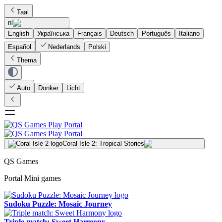
Taal
nl
English
Українська
Français
Deutsch
Português
Italiano
Español
Nederlands
Polski
Thema
Auto
Donker
Licht
Coral Isle 2: Tropical Stories
QS Games
Portal Mini games
Sudoku Puzzle: Mosaic Journey
Triple match: Sweet Harmony