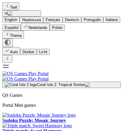
Taal
nl
English
Українська
Français
Deutsch
Português
Italiano
Español
Nederlands
Polski
Thema
Auto
Donker
Licht
Coral Isle 2: Tropical Stories
QS Games
Portal Mini games
Sudoku Puzzle: Mosaic Journey
Triple match: Sweet Harmony