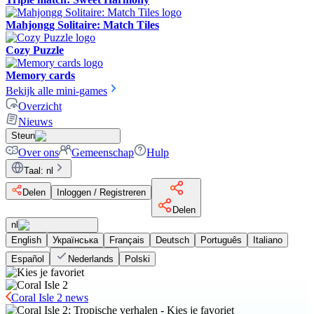
Mahjongg Solitaire: Match Tiles
Cozy Puzzle
Memory cards
Bekijk alle mini-games
Overzicht
Nieuws
Steun
Over ons
Gemeenschap
Hulp
Taal
:
nl
Delen
Inloggen / Registreren
Delen
nl
English
Українська
Français
Deutsch
Português
Italiano
Español
Nederlands
Polski
Coral Isle 2 news