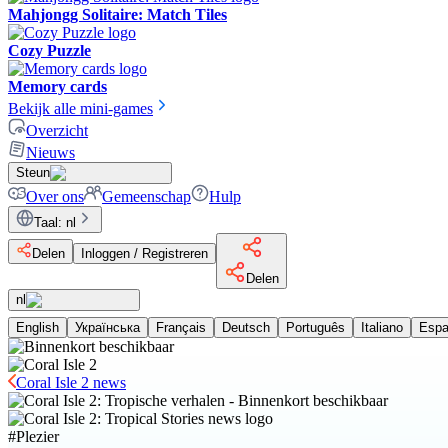
Mahjongg Solitaire: Match Tiles
Cozy Puzzle
Memory cards
Bekijk alle mini-games
Overzicht
Nieuws
Steun
Over ons
Gemeenschap
Hulp
Taal
:
nl
Delen
Inloggen / Registreren
Delen
nl
English
Українська
Français
Deutsch
Português
Italiano
Espa
Coral Isle 2 news
#
Plezier