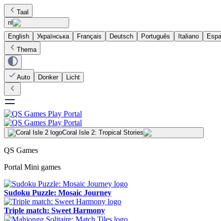
Taal
nl
English
Українська
Français
Deutsch
Português
Italiano
Espa
Thema
Auto
Donker
Licht
Coral Isle 2: Tropical Stories
QS Games
Portal Mini games
Sudoku Puzzle: Mosaic Journey
Triple match: Sweet Harmony