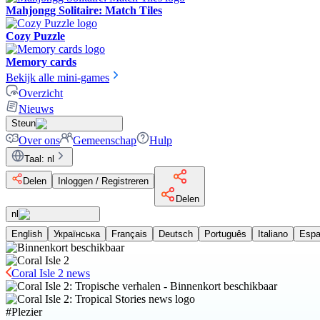
Mahjongg Solitaire: Match Tiles
Cozy Puzzle
Memory cards
Bekijk alle mini-games
Overzicht
Nieuws
Steun
Over ons
Gemeenschap
Hulp
Taal
:
nl
Delen
Inloggen / Registreren
Delen
nl
English
Українська
Français
Deutsch
Português
Italiano
Espa
Coral Isle 2 news
#
Plezier