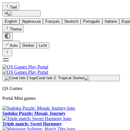
Taal
nl
English
Українська
Français
Deutsch
Português
Italiano
Espa
Thema
Auto
Donker
Licht
Coral Isle 2: Tropical Stories
QS Games
Portal Mini games
Sudoku Puzzle: Mosaic Journey
Triple match: Sweet Harmony