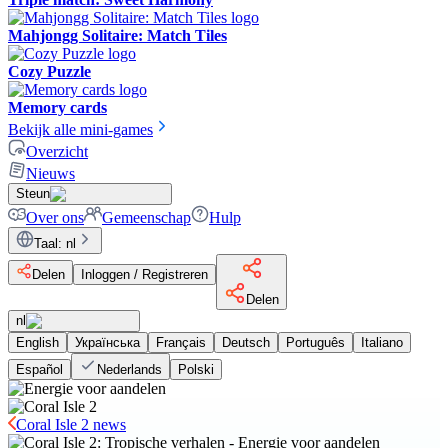
Mahjongg Solitaire: Match Tiles
Cozy Puzzle
Memory cards
Bekijk alle mini-games
Overzicht
Nieuws
Steun
Over ons
Gemeenschap
Hulp
Taal
:
nl
Delen
Inloggen / Registreren
Delen
nl
English
Українська
Français
Deutsch
Português
Italiano
Español
Nederlands
Polski
Coral Isle 2 news