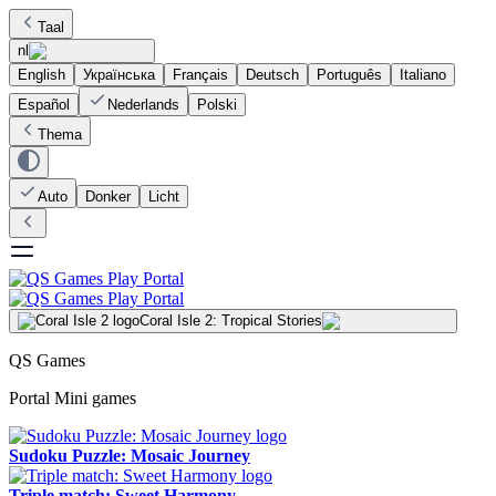
Taal
nl
English
Українська
Français
Deutsch
Português
Italiano
Español
Nederlands
Polski
Thema
Auto
Donker
Licht
Coral Isle 2: Tropical Stories
QS Games
Portal Mini games
Sudoku Puzzle: Mosaic Journey
Triple match: Sweet Harmony