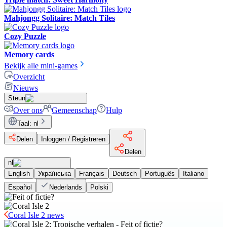
Mahjongg Solitaire: Match Tiles
Cozy Puzzle
Memory cards
Bekijk alle mini-games
Overzicht
Nieuws
Steun
Over ons
Gemeenschap
Hulp
Taal
:
nl
Delen
Inloggen / Registreren
Delen
nl
English
Українська
Français
Deutsch
Português
Italiano
Español
Nederlands
Polski
Coral Isle 2 news