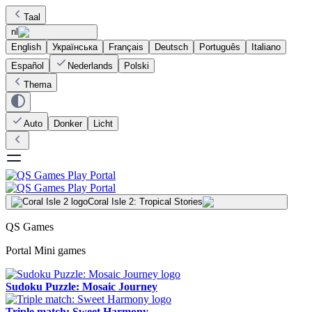
Taal
nl
English
Українська
Français
Deutsch
Português
Italiano
Español
Nederlands
Polski
Thema
Auto
Donker
Licht
Coral Isle 2: Tropical Stories
QS Games
Portal Mini games
Sudoku Puzzle: Mosaic Journey
Triple match: Sweet Harmony