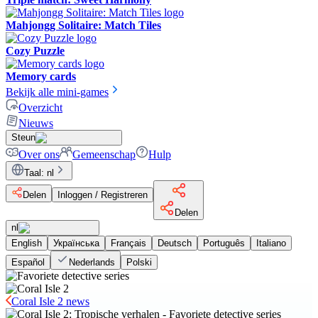
Mahjongg Solitaire: Match Tiles
Cozy Puzzle
Memory cards
Bekijk alle mini-games
Overzicht
Nieuws
Steun
Over ons
Gemeenschap
Hulp
Taal
:
nl
Delen
Inloggen / Registreren
Delen
nl
English
Українська
Français
Deutsch
Português
Italiano
Español
Nederlands
Polski
Coral Isle 2 news