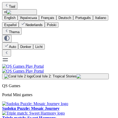
Taal
nl
English
Українська
Français
Deutsch
Português
Italiano
Español
Nederlands
Polski
Thema
Auto
Donker
Licht
Coral Isle 2: Tropical Stories
QS Games
Portal Mini games
Sudoku Puzzle: Mosaic Journey
Triple match: Sweet Harmony