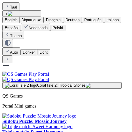
Taal
nl
English
Українська
Français
Deutsch
Português
Italiano
Español
Nederlands
Polski
Thema
Auto
Donker
Licht
Coral Isle 2: Tropical Stories
QS Games
Portal Mini games
Sudoku Puzzle: Mosaic Journey
Triple match: Sweet Harmony