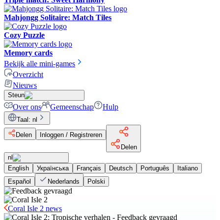
Mahjongg Solitaire: Match Tiles
Cozy Puzzle
Memory cards
Bekijk alle mini-games
Overzicht
Nieuws
Steun
Over ons
Gemeenschap
Hulp
Taal
:
nl
Delen
Inloggen / Registreren
Delen
nl
English
Українська
Français
Deutsch
Português
Italiano
Español
Nederlands
Polski
Coral Isle 2 news